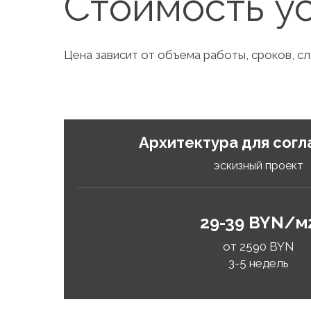
Стоимость у
Цена зависит от объема работы, сроков, с
Архитектура для согл
эскизный проект
29-39 BYN/м
от 2590 BYN
3-5 недель