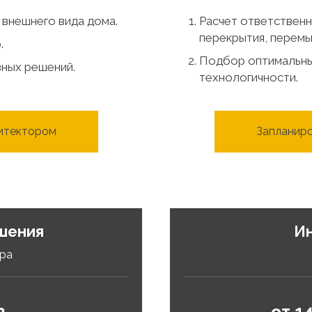
 внешнего вида дома.
Расчет ответственн
перекрытия, перемыч
.
Подбор оптимальны
ных решений.
технологичности.
хитектором
Запланиро
шения
И
ура
2
от 1