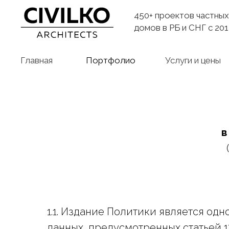
450+ проектов частных
домов в РБ и СНГ с 2014
Главная
Портфолио
Услуги и цены
в
1.1. Издание Политики является о
данных, предусмотренных статьей 