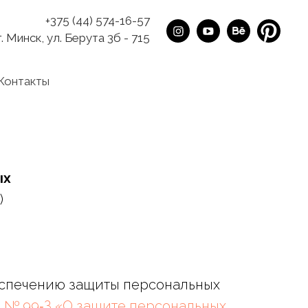
+375 (44) 574-16-57
г. Минск, ул. Берута 3б - 715
Контакты
ых
)
беспечению защиты персональных
г. № 99‑З «О защите персональных